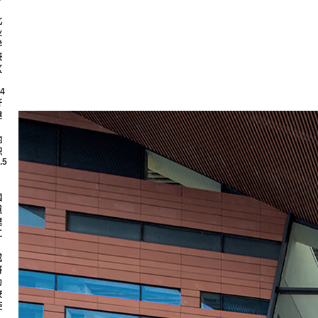
。
北
业
学
辰
区
4
开
建
，
地
积
.5
，
国
重
建
工
，
成
将
为
校
使