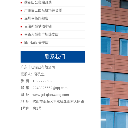
莲花山公交站改造
广州白云国际机场综合楼
深圳喜茶旗舰店
良渚新城梦栖小镇
喜茶大城市广场热麦店
lily Nails 美甲店
联系我们
广东千旺铝业有限公司
联系人：郭先生
手 机：13927296893
邮 箱：2248826562@qq.com
网 址：www.gd-qianwang.com
地 址：佛山市南海区里水镇赤山村大同路
1号内厂房1号