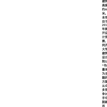
建
高
约4
米
本
目
201
年
开
计
赛
同
大
建
设
院
“书
墨海
为
题
方
从
多
争
手
脱
而