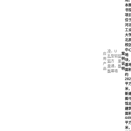
用
本
书
项
位
河
工
大
北
校
中
冲
，U
应
案
地
孔
型铝
铝
用
例
块
铝
方
单
产
说
基
单
通，
板
品:
明
面
板
幕墙
约
282
平
米
新
图
馆
建
面
449
平
米