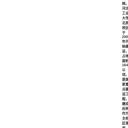
统
河
工
大
北
校
于
200
年
始
设
占
面
164
公
顷
是
家
点
设
程
建
后
作
主
区