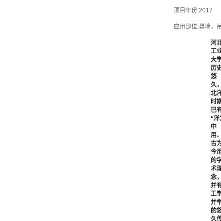
项目年份:2017
应用部位:幕墙，
河
工
大
历
悠
久
北
时
已
“洋
中
用
古
今用
的
术
念
并
工
并
的
久