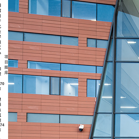
。
图
馆
目
于
北
业
学
辰
区
心
项
目
，
图
地
库
积
70
方
，
建
书
总
筑
积
74
方
，