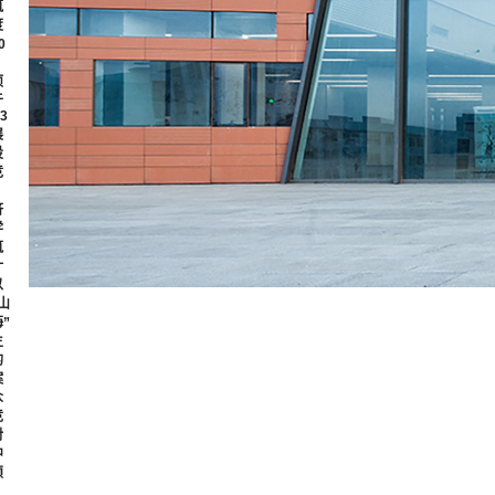
筑
度
0
。
项
于
3
展
设
竞
，
济
学
筑
计
以
山
”
主
的
案
众
竞
对
中
颖