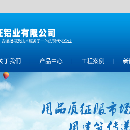
关于我们
产品中心
工程案例
新
铝单板系列
公
铝方通系列
行
铝幕墙系列
常
蜂窝铝板系列
铝合金空调罩系
列