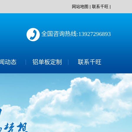
网站地图
|
联系千旺
|
全国咨询热线:13927296893
闻动态
铝单板定制
联系千旺
司新闻
业动态
见问题