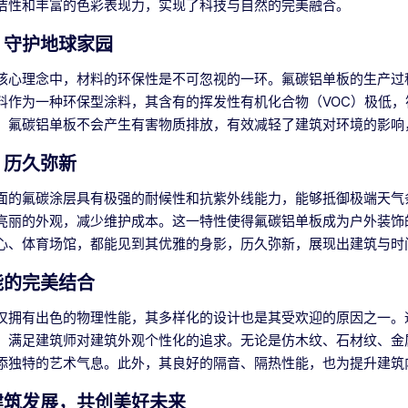
洁性和丰富的色彩表现力，实现了科技与自然的完美融合。
，守护地球家园
核心理念中，材料的环保性是不可忽视的一环。氟碳铝单板的生产过
料作为一种环保型涂料，其含有的挥发性有机化合物（VOC）极低
，氟碳铝单板不会产生有害物质排放，有效减轻了建筑对环境的影响
，历久弥新
面的氟碳涂层具有极强的耐候性和抗紫外线能力，能够抵御极端天气
亮丽的外观，减少维护成本。这一特性使得氟碳铝单板成为户外装饰
心、体育场馆，都能见到其优雅的身影，历久弥新，展现出建筑与时
能的完美结合
仅拥有出色的物理性能，其多样化的设计也是其受欢迎的原因之一。
，满足建筑师对建筑外观个性化的追求。无论是仿木纹、石材纹、金
添独特的艺术气息。此外，其良好的隔音、隔热性能，也为提升建筑
建筑发展，共创美好未来