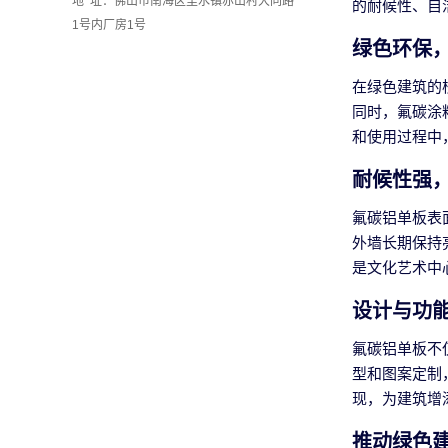
地 址：佛山市南海区里水镇赤山村大同路
的耐候性、自
1号内厂房1号
绿色环保
在绿色建筑的
同时，氟碳涂
和使用过程中
耐候性强
氟碳铝单板表
外墙长期保持
是文化艺术中
设计与功
氟碳铝单板不
型和图案定制
现，为建筑增
推动绿色