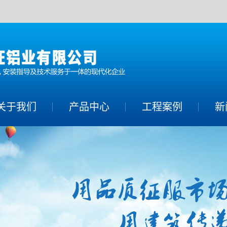
关于我们
产品中心
工程案例
新
铝单板系列
公
铝方通系列
行
铝幕墙系列
常
蜂窝铝板系列
铝合金空调罩系
列