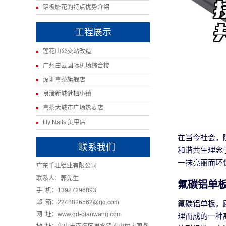
铝板雕花的特点优势介绍
工程展示
莲花山公交站改造
广州白云国际机场综合楼
深圳喜茶旗舰店
良渚新城梦栖小镇
喜茶大城市广场热麦店
lily Nails 美甲店
在当今社会，
联系我们
和谐共生理念
一抹亮丽而环
广东千旺铝业有限公司
联系人：郭先生
氟碳铝单
手 机：13927296893
邮 箱：2248826562@qq.com
氟碳铝单板，
网 址：www.gd-qianwang.com
理而成的一种