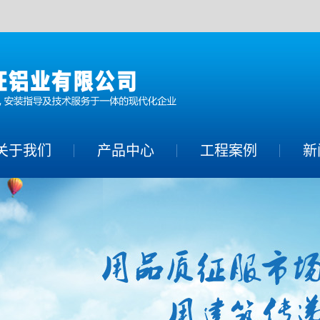
关于我们
产品中心
工程案例
新
铝单板系列
公
铝方通系列
行
铝幕墙系列
常
蜂窝铝板系列
铝合金空调罩系
列