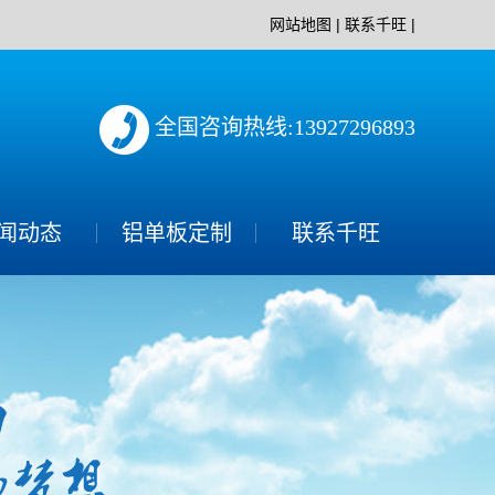
网站地图
|
联系千旺
|
全国咨询热线:13927296893
闻动态
铝单板定制
联系千旺
司新闻
业动态
见问题