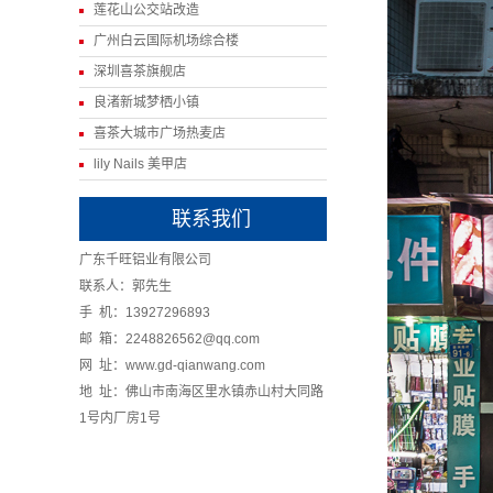
莲花山公交站改造
广州白云国际机场综合楼
深圳喜茶旗舰店
良渚新城梦栖小镇
喜茶大城市广场热麦店
lily Nails 美甲店
联系我们
广东千旺铝业有限公司
联系人：郭先生
手 机：13927296893
邮 箱：2248826562@qq.com
网 址：www.gd-qianwang.com
地 址：佛山市南海区里水镇赤山村大同路
1号内厂房1号