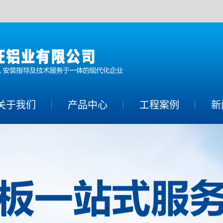
关于我们
产品中心
工程案例
新
铝单板系列
公
铝方通系列
行
铝幕墙系列
常
蜂窝铝板系列
铝合金空调罩系
列