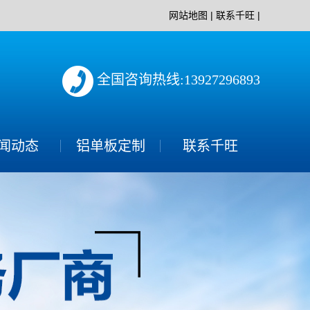
网站地图
|
联系千旺
|
全国咨询热线:13927296893
闻动态
铝单板定制
联系千旺
司新闻
业动态
见问题