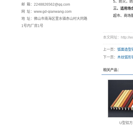
5、防火，防水
邮 箱：2248826562@qq.com
三、适用场
网 址：www.gd-qianwang.com
超市、商场服务
地 址：佛山市南海区里水镇赤山村大同路
1号内厂房1号
本文网址：http://www.
上一页：
弧面造型
下一页：
木纹弧形
相关产品：
U型铝方