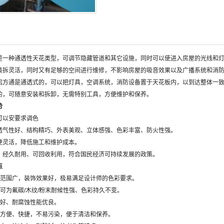
种通透性天花类型，可调节隐藏管道和其它设施，同时可以使进入房屋的光线和灯
灵活，同时又有足够的空间进行维修，不影响房屋的吸音效果以及广播系统和消防
通是通透式的，可以把灯具，空调系统，消防设备置于天花板内，以到达整体一致
的，可随意安装和拆卸，无需特别工具，方便维护和保养。
势
以安要求调色
性好、结构精巧、外表美观、立体感强、色彩丰富、防火性强。
灵活，降低施工和维护成本。
久耐用、可回收利用，符合国民经济可持续发展的政策。
点
围广，装饰效果好，极易满足设计师的色彩要求。
为氟碳/木纹/粉末耐候性强、色彩持久不变。
好、耐腐蚀性能优良。
便、快捷，不易污染，便于清洁和保养。