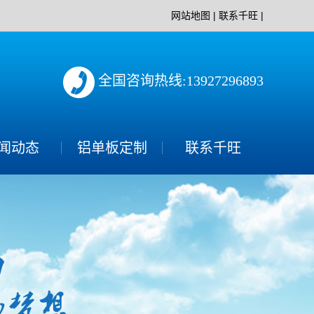
网站地图
|
联系千旺
|
全国咨询热线:13927296893
闻动态
铝单板定制
联系千旺
司新闻
业动态
见问题