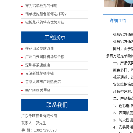
穿孔铝单板孔的作用
铝单板的颜色如何选择呢?
详细介绍
铝板雕花的特点优势介绍
弧形铝方通是一
工程展示
弧形铝方通装拆
莲花山公交站改造
同时，由于铝方
条铝方通是单独
广州白云国际机场综合楼
一、产品优
深圳喜茶旗舰店
颜色多样，可
良渚新城梦栖小镇
视觉通透、透气
喜茶大城市广场热麦店
安装维护简便
lily Nails 美甲店
环保型建材、经
二、产品特
联系我们
1、色彩选择范
2、表面涂层可
广东千旺铝业有限公司
3、防火性能
联系人：郭先生
4、安装灵活方
手 机：13927296893