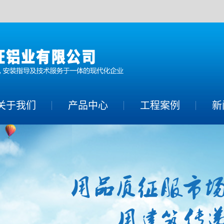
关于我们
产品中心
工程案例
新
铝单板系列
公
铝方通系列
行
铝幕墙系列
常
蜂窝铝板系列
铝合金空调罩系
列