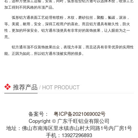
右，这样方便加工运输，安装，同时，弧形造型铝方通可以选择木纹，喷涂工艺
加工得到不同风格的吊顶产品。
弧形铝方通表面工艺处理有喷粉，木纹，磨砂拉丝，聚酯，氟碳，滚涂，
等。美观，耐用，安全，深得工程用户的喜欢。而且铝方通具有耐久性，防火
性，更加的环保安全。铝方通吊顶便具有非常好的装饰效果，让人眼前为之一
亮。
铝方通吊顶不仅装饰效果出众，表现力丰富，而且还具有非常优异的实用性
能。正因为如此，所以铝方通吊顶被实用的很多。
推荐产品
/ HOT PRODUCT
备案号：
粤ICP备2021069002号
Copyright © 广东千旺铝业有限公司
地址：佛山市南海区里水镇赤山村大同路1号内厂房1号
手机：13927296893