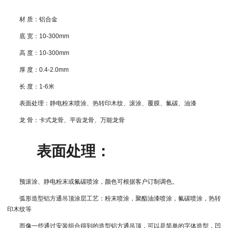
材 质：铝合金
底 宽：10-300mm
高 度：10-300mm
厚 度：0.4-2.0mm
长 度：1-6米
表面处理：静电粉末喷涂、热转印木纹、滚涂、覆膜、氟碳、油漆
龙 骨：卡式龙骨、平齿龙骨、万能龙骨
表面处理：
预滚涂、静电粉末或氟碳喷涂，颜色可根据客户订制调色。
弧形造型铝方通吊顶涂层工艺：粉末喷涂，聚酯油漆喷涂，氟碳喷涂，热转
印木纹等
而像一些通过安装组合得到的造型铝方通吊顶，可以是简单的字体造型，凹