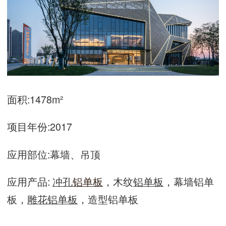
面积:1478m²
项目年份:2017
应用部位:幕墙、吊顶
应用产品:
冲孔
铝单板
，木纹
铝单板
，幕墙铝单
板，
雕花铝单板
，造型铝单板