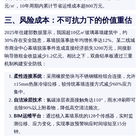
元/㎡，10年周期内累计节省运维成本超800万元。
三、风险成本：不可抗力下的价值重估
2025年住建部数据显示，我国超10亿㎡玻璃幕墙建筑中，约
30%存在安全隐患，幕墙脱落事故年均增长率达12%。某二线城
市商业中心幕墙脱落事件造成直接经济损失3200万元，间接影
响导致租金收益减少1.2亿元。相比之下，双曲铝单板通过三重
机制构建安全防线：
柔性连接系统
：采用橡胶垫块与不锈钢螺栓组合连接，允许
±15mm热胀冷缩位移，较传统幕墙连接方式减少60%应力
集中。
自洁涂层技术
：氟碳涂层表面接触角达110°，雨水冲刷即可
去除90%以上附着物，降低高空清洁频次。
BIM运维平台
：通过植入幕墙系统的128个传感器，实时监
测位移、应力变化，实现事故预警响应时间缩短至15分
钟。