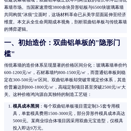
在建筑幕墙领域，双曲铝单板正以年均两位数的增长率冲击传统
幕墙市场。当国家速滑馆3800余块异形铝板与6500块玻璃幕墙
共同构筑"冰痕"立面时，这场材料革命已从美学层面延伸至经济
维度。本文从全生命周期成本视角，剖析双曲铝单板与传统幕墙
的博弈逻辑。
一、初始造价：双曲铝单板的"隐形门
槛"
传统幕墙的造价体系呈现显著的价格区间分化：玻璃幕墙单价约
600-1200元/㎡，石材幕墙约800-1500元/㎡，而普通铝单板则稳
定在300-500元/㎡区间。双曲铝单板却突破常规定价体系，其造
价普遍达到800-1800元/㎡，高端定制项目甚至突破2500元/㎡大
关。这种价格鸿沟源自其独特的制造工艺链：
模具成本黑洞
：每个双曲铝单板项目需定制3-5套专用模
具，单套模具费用1500-3000元，部分异形件模具成本高达
5000元。某商业综合体项目因采用双曲元宝造型，仅模具
投入即达9万元。