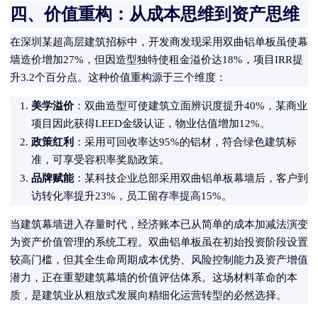
四、价值重构：从成本思维到资产思维
在深圳某超高层建筑招标中，开发商发现采用双曲铝单板虽使幕
墙造价增加27%，但因造型独特使租金溢价达18%，项目IRR提
升3.2个百分点。这种价值重构源于三个维度：
美学溢价
：双曲造型可使建筑立面辨识度提升40%，某商业
项目因此获得LEED金级认证，物业估值增加12%。
政策红利
：采用可回收率达95%的铝材，符合绿色建筑标
准，可享受容积率奖励政策。
品牌赋能
：某科技企业总部采用双曲铝单板幕墙后，客户到
访转化率提升23%，员工留存率提高15%。
当建筑幕墙进入存量时代，经济账本已从简单的成本加减法演变
为资产价值管理的系统工程。双曲铝单板虽在初始投资阶段设置
较高门槛，但其全生命周期成本优势、风险控制能力及资产增值
潜力，正在重塑建筑幕墙的价值评估体系。这场材料革命的本
质，是建筑业从粗放式发展向精细化运营转型的必然选择。