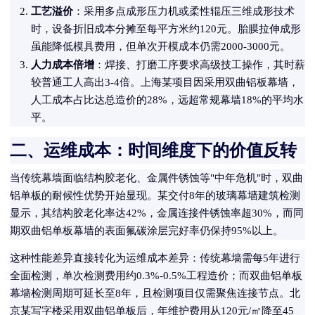
工艺溢价
：采用多点成形压力机或柔性辊压三维成形技术
时，设备折旧成本分摊至每平方米约120元。胎膜拉伸成形
虽能降低模具费用，但单次开模成本仍需2000-3000元。
人力成本倍增
：焊接、打磨工序要求高级技工操作，其时薪
较普通工人高出3-4倍。上海某项目因采用双曲铝板幕墙，
人工成本占比达总造价的28%，远超常规幕墙18%的平均水
平。
二、运维成本：时间维度下的价值反转
当传统幕墙面临结构胶老化、金属件锈蚀等"中年危机"时，双曲
铝单板的耐候性优势开始显现。某交付8年的玻璃幕墙建筑检测
显示，其结构胶老化率达42%，金属连接件锈蚀率超30%，而同
期双曲铝单板幕墙的表面氟碳涂层完好率仍保持95%以上。
这种性能差异直接转化为运维成本差异：传统幕墙需每5年进行
全面检测，单次检测费用约0.3%-0.5%工程造价；而双曲铝单板
幕墙检测周期可延长至8年，且检测项目仅需聚焦连接节点。北
京某写字楼采用双曲铝单板后，年维护费用从120元/㎡降至45