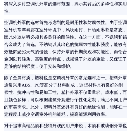
将深入探讨空调机外罩的选材范围，揭示其背后的多样性和实用
性。
空调机外罩的选材首先考虑到的是耐用性和防腐蚀性。由于空调
室外机常年暴露在室外环境中，风吹雨打、日晒雨淋都是常态，
因此外罩材料必须具备良好的耐候性。在这一方面，不锈钢和铝
合金成为了首选。不锈钢以其出色的抗腐蚀性能和强度，能够有
效抵御恶劣天气的侵蚀，保持外罩的长期美观和功能性。而铝合
金则以其轻质、高强度的特点，既减轻了外罩的重量，又保证了
足够的结构强度，便于安装和维护。
除了金属材质，塑料也是空调机外罩的常见选材之一。塑料外罩
通常采用ABS、PC等高分子材料制成，这些材料具有良好的耐
候性、抗冲击性和易加工性。塑料外罩不仅重量轻、成本低，而
且颜色多样，可以根据建筑外观进行个性化定制，满足不同用户
的审美需求。此外，塑料外罩还具有良好的绝缘性能，能够在一
定程度上减少空调室外机的能耗，提高能源利用效率。
对于追求高端品质和独特外观的用户来说，木质和玻璃钢外罩也