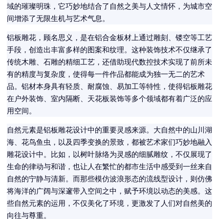
域的璀璨明珠，它巧妙地结合了自然之美与人文情怀，为城市空
间增添了无限生机与艺术气息。
铝板雕花，顾名思义，是在铝合金板材上通过雕刻、镂空等工艺
手段，创造出丰富多样的图案和纹理。这种装饰技术不仅继承了
传统木雕、石雕的精细工艺，还借助现代数控技术实现了前所未
有的精度与复杂度，使得每一件作品都能成为独一无二的艺术
品。铝材本身具有轻质、耐腐蚀、易加工等特性，使得铝板雕花
在户外装饰、室内隔断、天花板装饰等多个领域都有着广泛的应
用空间。
自然元素是铝板雕花设计中的重要灵感来源。大自然中的山川湖
海、花鸟鱼虫，以及四季变换的景致，都被艺术家们巧妙地融入
雕花设计中。比如，以树叶脉络为灵感的细腻雕纹，不仅展现了
生命的律动与和谐，也让人在繁忙的都市生活中感受到一丝来自
自然的宁静与清新。而那些模仿波浪形态的流线型设计，则仿佛
将海洋的广阔与深邃带入空间之中，赋予环境以动态的美感。这
些自然元素的运用，不仅美化了环境，更激发了人们对自然美的
向往与尊重。