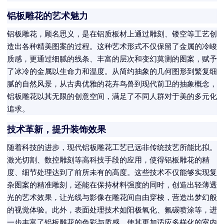
铝板雕花的艺术魅力
铝板雕花，顾名思义，是在铝质板材上通过雕刻、镂空等工艺创
造出各种精美图案的过程。这种艺术形式不仅保留了金属的冷峻
质感，更通过细腻的线条、丰富的层次和变幻莫测的图案，赋予
了冰冷的金属以生命力和温度。从简约抽象的几何图形到繁复细
腻的自然风景，从古典优雅的花卉鸟兽到现代前卫的抽象概念，
铝板雕花以其无限的创意空间，满足了不同人群对于美的多元化
追求。
技术革新，提升装饰效果
随着科技的进步，现代铝板雕花工艺已远非传统技艺所能比拟。
激光切割、数控雕刻等高科技手段的应用，使得铝板雕花的精
度、细节处理达到了前所未有的高度。这些技术不仅能够实现复
杂图案的精准雕刻，还能在保持材料强度的同时，创造出轻薄透
光的艺术效果，让光线与影像在雕花间自由穿梭，营造出梦幻般
的视觉体验。此外，表面处理技术如阳极氧化、氟碳喷涂等，进
一步丰富了铝板雕花的色彩与质感，使其更加适应多样化的室内