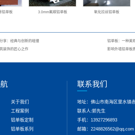
涂铝单板
3.0mm氟碳铝单板
氧化拉丝铝单板
分享：经典与创新的碰撞
铝单板：一种美
筑装饰的匠心之作
影响外墙铝单板
导航
联系我们
关于我们
地址：佛山市南海区里水镇赤
工程案例
联系人:郭先生
铝单板定制
手机：13927296893
铝单板系列
邮箱：2248826562@qq.com