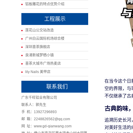
铝板雕花的特点优势介绍
工程展示
莲花山公交站改造
广州白云国际机场综合楼
深圳喜茶旗舰店
良渚新城梦栖小镇
喜茶大城市广场热麦店
lily Nails 美甲店
在当今这个日
联系我们
空的界限，与
不仅继承了古
广东千旺铝业有限公司
联系人：郭先生
古典韵味
手 机：13927296893
邮 箱：2248826562@qq.com
追溯历史长河
网 址：www.gd-qianwang.com
对美好生活的