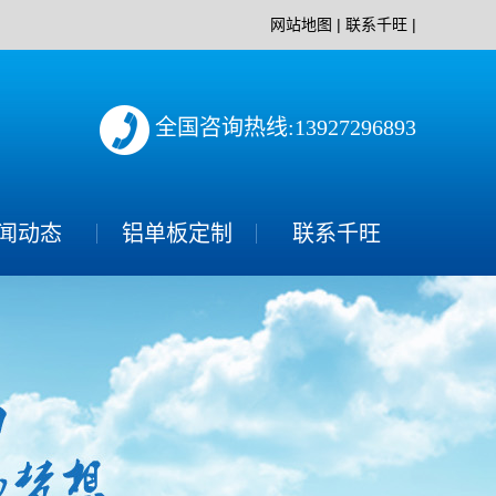
网站地图
|
联系千旺
|
全国咨询热线:13927296893
闻动态
铝单板定制
联系千旺
司新闻
业动态
见问题