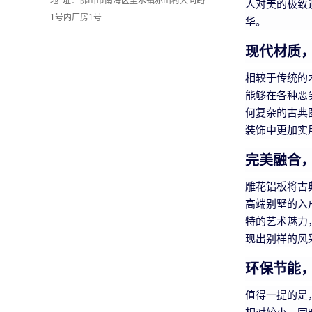
地 址：佛山市南海区里水镇赤山村大同路
人对美的极致
1号内厂房1号
华。
现代材质
相较于传统的
能够在各种恶
何复杂的古典
装饰中更加实
完美融合
雕花铝板将古
高端别墅的入
特的艺术魅力
现出别样的风
环保节能
值得一提的是