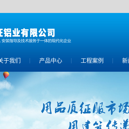
关于我们
产品中心
工程案例
新
铝单板系列
公
铝方通系列
行
铝幕墙系列
常
蜂窝铝板系列
铝合金空调罩系
列